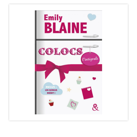
COLOCS (ET PLUS) – ÉDITION POCHE
Les hommes se divisent en deux catégories :
Les serial lovers, qui notent le prénom de leur…
DÉCOUVRIR