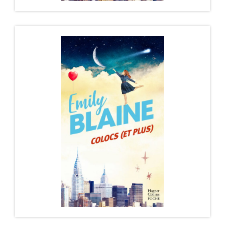
COLOCS (ET RIEN D’AUTRE) – ÉDITION
POCHE
Il paraît que « les opposés s’attirent ». Il paraît que « qui
se ressemble s’assemble…
DÉCOUVRIR