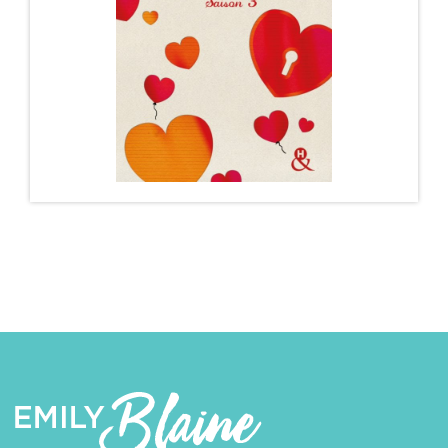
Découvrez l’intégrale des bonus de la saga Dear You
! Bonus 1 : Les carnets d’Andrew…
DÉCOUVRIR
DEAR YOU – SAISON 3/3
Bienvenue au Peninsula, palace de rêve au cœur de
la ville qui ne dort jamais ***Attention…