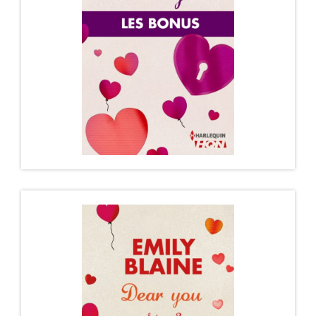
COLLECTOR
Bienvenue au Peninsula, un palace de rêve au cœur
de la ville qui ne dort jamais...…
DÉCOUVRIR
DEAR YOU – LES BONUS