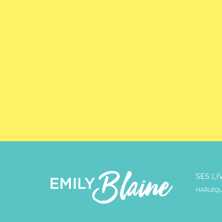
SES LI
HARLEQU