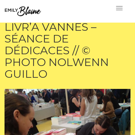
LIVR’À VANNES –
SÉANCE DE
DÉDICACES // ©
PHOTO NOLWENN
GUILLO