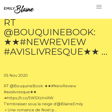
RT
@BOUQUINEBOOK:
★★#NEWREVIEW
#AVISLIVRESQUE★★ …
05 Nov 2020
RT @BouquineBook: ★★#NewReview
#avislivresque★★
➜https://t.co/SW5XzInIAW
T’embrasser sous la neige d’@BlaineEmily
» Une romance de Noël p…