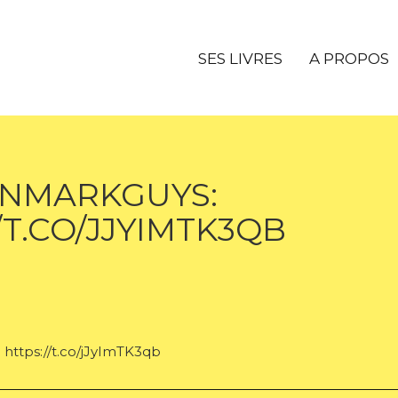
SES LIVRES
A PROPOS
NMARKGUYS:
/T.CO/JJYIMTK3QB
ttps://t.co/jJyImTK3qb