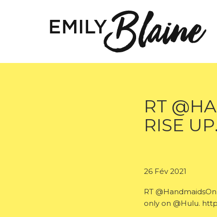
RT @HA
RISE U
26 Fév 2021
RT @HandmaidsOnHulu
only on @Hulu. htt