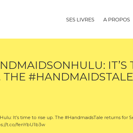
SES LIVRES
A PROPOS
NDMAIDSONHULU: IT’S 
P. THE #HANDMAIDSTALE
: It’s time to rise up. The #HandmaidsTale returns for Se
ps://t.co/fenYbU1b3w