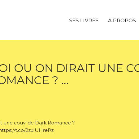
SES LIVRES
A PROPOS
OI OU ON DIRAIT UNE C
OMANCE ? …
ait une couv’ de Dark Romance ?
ttps://t.co/2zxIUHrePz