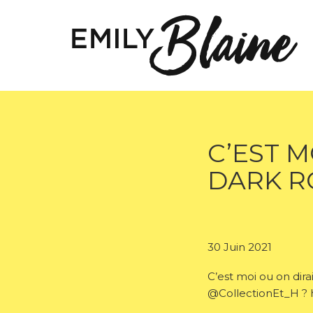
C’EST M
DARK R
30 Juin 2021
C’est moi ou on dir
@CollectionEt_H ? h