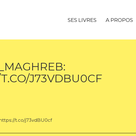
SES LIVRES
A PROPOS
_MAGHREB:
/T.CO/J73VDBU0CF
tps://t.co/j73vdBU0cf