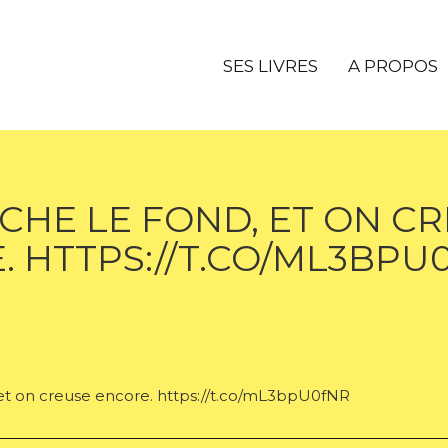
SES LIVRES
A PROPOS
CHE LE FOND, ET ON C
. HTTPS://T.CO/ML3BPU
 et on creuse encore. https://t.co/mL3bpU0fNR