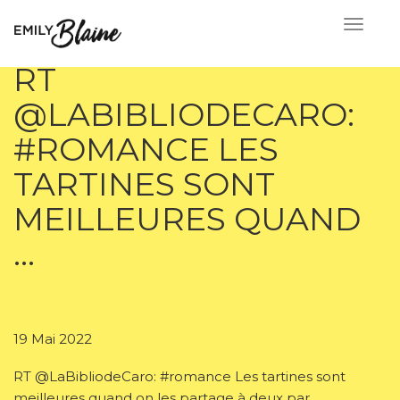
RT
@LABIBLIODECARO:
#ROMANCE LES
TARTINES SONT
MEILLEURES QUAND
…
19 Mai 2022
RT @LaBibliodeCaro: #romance Les tartines sont
meilleures quand on les partage à deux par